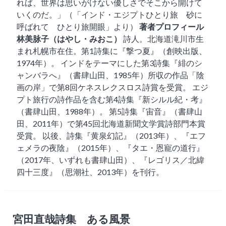
れば、世界は思いがけない優しさでそこから開けて
いくのだ。」（「インド・エジプトひとり旅 砂に
呼ばれて ひとり旅開眼」より）
著者プロフィール
林美脉子（はやし・みおこ）
詩人。北海道滝川市生
まれ札幌市在住。第1詩集に『撃つ夏』（創映出版、
1974年）。 インドをテーマにした第3詩集『緋のシ
ャンバラへ』（書肆山田、1985年）所収の作品「陰
画の岸」で第8回ケネスレクスロス詩賞を受賞。 エジ
プト旅行の詩作品を含む第4詩集『新シルル紀・考』
（書肆山田、1988年）。 第5詩集『宙音』（書肆山
田、2011年）で第45回北海道新聞文学賞詩部門本賞
受賞。 以後、詩集『黄泉幻記』（2013年）、『エフ
ェメラの夜陰』（2015年）、『タエ・恩寵の道行』
（2017年、いずれも書肆山田）、『レゴリス／北緯
四十三度』（思潮社、2013年）を刊行。
宮田直哉詩集 ある風景