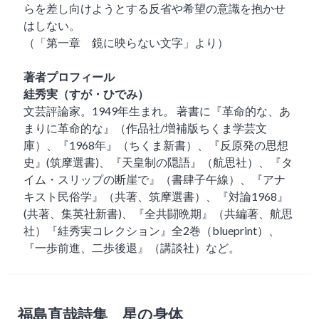
らを差し向けようとする反省や希望の意識を抱かせ
はしない。
（「第一章 鏡に映らない文字」より）
著者プロフィール
絓秀実（すが・ひでみ）
文芸評論家。1949年生まれ。 著書に『革命的な、あ
まりに革命的な』（作品社/増補版ちくま学芸文
庫）、『1968年』（ちくま新書）、『反原発の思想
史』(筑摩選書)、『天皇制の隠語』（航思社）、『タ
イム・スリップの断崖で』（書肆子午線）、『アナ
キスト民俗学』（共著、筑摩選書）、『対論1968』
(共著、集英社新書)、『全共闘晩期』（共編著、航思
社）『絓秀実コレクション』全2巻（blueprint）、
『一歩前進、二歩後退』（講談社）など。
福島直哉詩集 星の身体