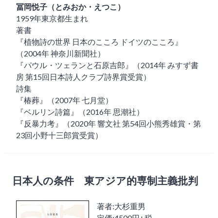
冨岡悦子（とみおか・えつこ）
1959年東京都生まれ
著書
『植物詩の世界 日本のこころ ドイツのこころ』
（2004年 神奈川新聞社）
『パウル・ツェランと石原吉郎』（2014年 みすず書
房 第15回日本詩人クラブ詩界賞受賞）
詩集
『椿葬』（2007年 七月堂）
『ベルリン詩篇』（2016年 思潮社）
『反暴力考』（2020年 響文社 第54回小熊秀雄賞・第
23回小野十三郎賞受賞）
日本人の条件 東アジア的専制主義批判
著者:大杉重男
定価:4500円+税