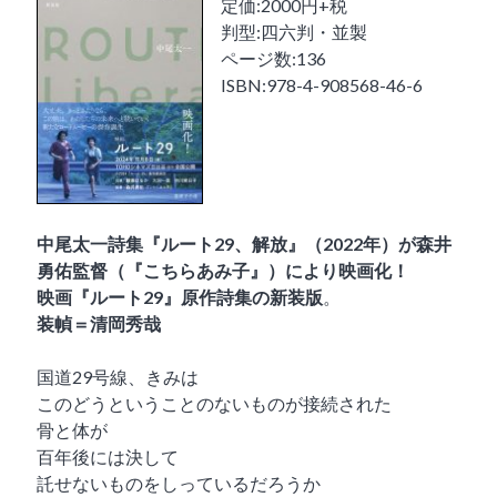
定価:2000円+税
判型:四六判・並製
ページ数:136
ISBN:978-4-908568-46-6
中尾太一詩集『ルート29、解放』（2022年）が森井
勇佑監督（『こちらあみ子』）により映画化！
映画『ルート29』原作詩集の新装版
。
装幀＝清岡秀哉
国道29号線、きみは
このどうということのないものが接続された
骨と体が
百年後には決して
託せないものをしっているだろうか