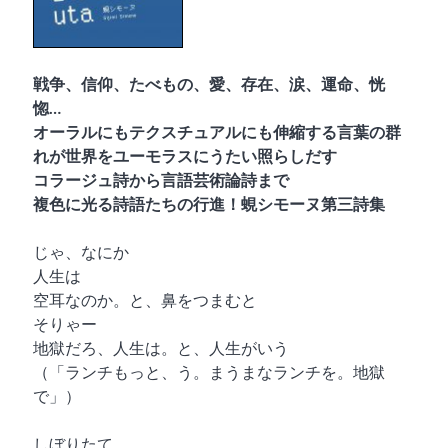
戦争、信仰、たべもの、愛、存在、涙、運命、恍
惚…
オーラルにもテクスチュアルにも伸縮する言葉の群
れが世界をユーモラスにうたい照らしだす
コラージュ詩から言語芸術論詩まで
複色に光る詩語たちの行進！蜆シモーヌ第三詩集
じゃ、なにか
人生は
空耳なのか。と、鼻をつまむと
そりゃー
地獄だろ、人生は。と、人生がいう
（「ランチもっと、う。まうまなランチを。地獄
で」）
しぼりたて