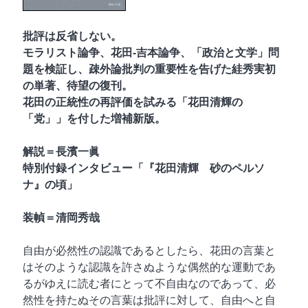
雑誌「子午線 原理・形態・批評」
創刊の辞
批評は反省しない。
モラリスト論争、花田‐吉本論争、「政治と文学」問
雑誌 子午線
題を検証し、疎外論批判の重要性を告げた絓秀実初
の単著、待望の復刊。
花田の正統性の再評価を試みる「花田清輝の
ご注文方法
「党」」を付した増補新版。
解説＝長濱一眞
お問い合わせ
特別付録インタビュー「『花田清輝 砂のペルソ
ナ』の頃」
書肆子午線について
装幀＝清岡秀哉
自由が必然性の認識であるとしたら、花田の言葉と
はそのような認識を許さぬような偶然的な運動であ
るがゆえに読む者にとって不自由なのであって、必
然性を持たぬその言葉は批評に対して、自由へと自