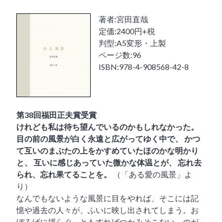
著者:宮田直哉
定価:2400円+税
判型:A5変形・上製
ページ数:96
ISBN:978-4-908568-42-8
第38回福田正夫賞受賞
けれども私は待ち望んでいるのかもしれなかった。
目の前の風景が白く永遠と広がってゆく中で、
かつ
て互いのまぶたの上をかすめていたほのかな明かり
と、
互いに感じあっていた微かな体温とが、
忘れ去
られ、忘れ果てることを。
（「ある愛の風景」よ
り）
なんでもないような風景に目をやれば、そこには記
憶や過去の人々が、ふいに映し出されてしまう。お
ぼろげに揺らぐ、ともすればつかみそこない、のが