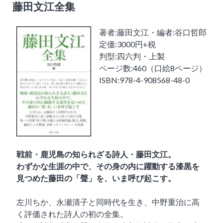
藤田文江全集
著者:藤田文江・編者:谷口哲郎
定価:3000円+税
判型:四六判・上製
ページ数:460（口絵8ページ）
ISBN:978-4-908568-48-0
戦前・鹿児島の知られざる詩人・藤田文江。
わずかな生涯の中で、その身の内に躍動する漆黒を
見つめた藤田の「聲」を、いま呼び起こす。
左川ちか、永瀬清子と同時代を生き、中野重治に高
く評価された詩人の初の全集。