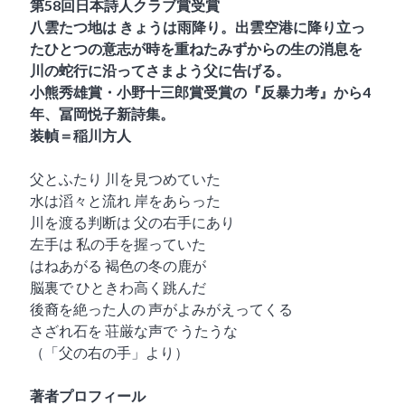
第58回日本詩人クラブ賞受賞
八雲たつ地は きょうは雨降り。出雲空港に降り立っ
たひとつの意志が時を重ねたみずからの生の消息を
川の蛇行に沿ってさまよう父に告げる。
小熊秀雄賞・小野十三郎賞受賞の『反暴力考』から4
年、冨岡悦子新詩集。
装幀＝稲川方人
父とふたり 川を見つめていた
水は滔々と流れ 岸をあらった
川を渡る判断は 父の右手にあり
左手は 私の手を握っていた
はねあがる 褐色の冬の鹿が
脳裏で ひときわ高く跳んだ
後裔を絶った人の 声がよみがえってくる
さざれ石を 荘厳な声で うたうな
（「父の右の手」より）
著者プロフィール