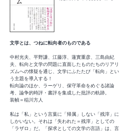
文学とは、つねに転向者のものである
中村光夫、平野謙、江藤淳、蓮實重彦、三島由紀
夫、転向と文学の問題に直面したものたちのリアリ
ズムへの懐疑を通じ、文学にふたたび「転向」とい
う主題を導入する！
転向論のほか、ラーゲリ、保守革命をめぐる諸論
考、論争的時評・書評を集成した批評の軌跡。
装幀＝稲川方人
私は「私」という言葉に「帰属」しない「残滓」に
しかいない。それは「失われた＝残滓」としての
「ラザロ」だ。「探求としての文学の言語」は、言