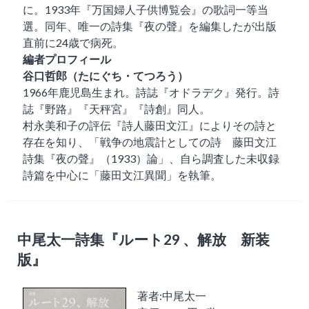
に。1933年『万国婦人子供博覧会』の歌詞一等当
選。同年、唯一の詩集『夜の聲』を編集したが出版
直前に24歳で病死。
編者プロフィール
谷口哲郎（たにぐち・てつろう）
1966年鹿児島生まれ。詩誌『オドラデク』発行。詩
誌『野路』『天秤宮』『詩創』同人。
村永美和子の評伝『詩人藤田文江』によりその詩と
存在を知り、「戦争の地震計としての詩 藤田文江
詩集『夜の聲』（1933）論」、自ら調査した未収録
詩篇を中心に「藤田文江異聞」を執筆。
中尾太一詩集『ルート29 、解放 新装
版』
著者:中尾太一