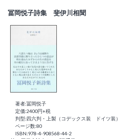
冨岡悦子詩集 斐伊川相聞
著者:冨岡悦子
定価:2400円+税
判型:四六判・上製（コデックス装 ドイツ装）
ページ数:80
ISBN:978-4-908568-44-2