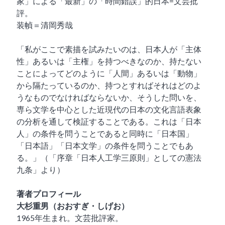
家」による「最新」の「時間錯誤」的日本=文芸批
評。
装幀＝清岡秀哉
「私がここで素描を試みたいのは、日本人が「主体
性」あるいは「主権」を持つべきなのか、持たない
ことによってどのように「人間」あるいは「動物」
から隔たっているのか、持つとすればそれはどのよ
うなものでなければならないか、そうした問いを、
専ら文学を中心とした近現代の日本の文化言語表象
の分析を通して検証することである。これは「日本
人」の条件を問うことであると同時に「日本国」
「日本語」「日本文学」の条件を問うことでもあ
る。」（「序章「日本人工学三原則」としての憲法
九条」より）
著者プロフィール
大杉重男（おおすぎ・しげお）
1965年生まれ。文芸批評家。