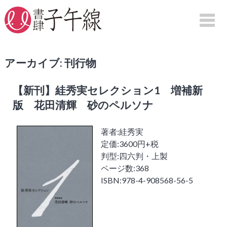
アーカイブ: 刊行物
HOME
【新刊】絓秀実セレクション1 増補新
刊行物案内
版 花田清輝 砂のペルソナ
詩集
著者:絓秀実
句集
定価:3600円+税
評論
判型:四六判・上製
映画
ページ数:368
図録
ISBN:978-4-908568-56-5
紀行