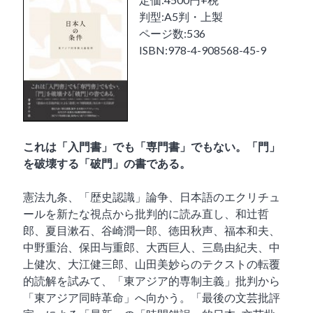
判型:A5判・上製
ページ数:536
ISBN:978-4-908568-45-9
これは「入門書」でも「専門書」でもない。「門」
を破壊する「破門」の書である。
憲法九条、「歴史認識」論争、日本語のエクリチュ
ールを新たな視点から批判的に読み直し、和辻哲
郎、夏目漱石、谷崎潤一郎、徳田秋声、福本和夫、
中野重治、保田与重郎、大西巨人、三島由紀夫、中
上健次、大江健三郎、山田美妙らのテクストの転覆
的読解を試みて、「東アジア的専制主義」批判から
「東アジア同時革命」へ向かう。「最後の文芸批評