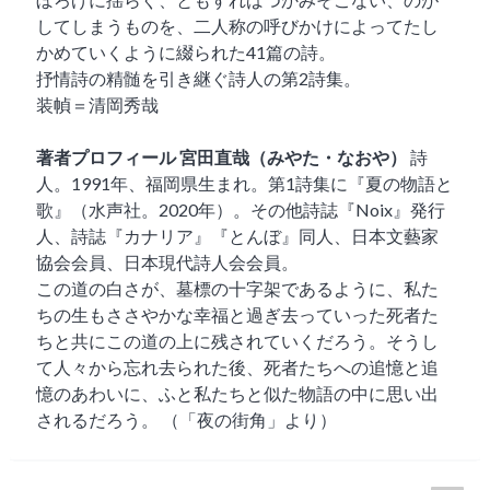
してしまうものを、二人称の呼びかけによってたし
かめていくように綴られた41篇の詩。
抒情詩の精髄を引き継ぐ詩人の第2詩集。
装幀＝清岡秀哉
著者プロフィール
宮田直哉（みやた・なおや）
詩
人。1991年、福岡県生まれ。第1詩集に『夏の物語と
歌』（水声社。2020年）。その他詩誌『Noix』発行
人、詩誌『カナリア』『とんぼ』同人、日本文藝家
協会会員、日本現代詩人会会員。
この道の白さが、墓標の十字架であるように、私た
ちの生もささやかな幸福と過ぎ去っていった死者た
ちと共にこの道の上に残されていくだろう。そうし
て人々から忘れ去られた後、死者たちへの追憶と追
憶のあわいに、ふと私たちと似た物語の中に思い出
されるだろう。 （「夜の街角」より）