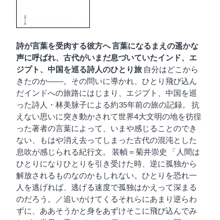
詩が言葉を受肉する彼方へ
言葉になるまえの遥かな
声に呼ばれ、古代がいまだ息づいていたインド、エ
ジプト、中国を巡る詩人のひとり旅
自分はどこから
きたのか――。その問いに導かれ、ひとり飛び込ん
だインドへの旅路にはじまり、エジプト、中国を巡
った詩人・林美脉子による約35年前の旅の記録。 抗
えない思いに突き動かされて世界4大文明の地を彷徨
った著者の言葉によって、いまや感じることのでき
ない、もはや消え去ってしまった古代の混沌とした
息吹が感じられる紀行文。 装幀＝菊井崇史 「人間は
ひとりになりひとりを引き受けた時、逆に孤独から
解放されるものなのかもしれない。ひとりを恐れ一
人を逃げれば、逃げる速度で孤独はかえって深まる
のだろう。／追いかけてくるそれらにあまり逆らわ
ずに、ああそうかと身をあずけそこに飛び込んでみ