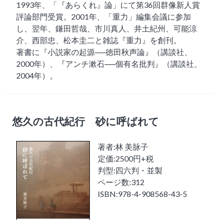
1993年、「『あらくれ』論」にて第36回群像新人賞
評論部門受賞。2001年、「重力」編集会議に参加
し、翌年、鎌田哲哉、市川真人、井土紀州、可能涼
介、西部忠、松本圭二と雑誌『重力』を創刊。
著書に『小説家の起源──徳田秋声論』（講談社、
2000年）、『アンチ漱石──個有名批判』（講談社、
2004年）。
悠久の古代紀行 砂に呼ばれて
著者:林 美脉子
定価:2500円+税
判型:四六判・並製
ページ数:312
ISBN:978-4-908568-43-5