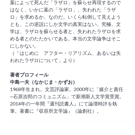
葉によって死んだ「ラザロ」を蘇らせ再現するので
はなく、いかに墓の「ラザロ」、失われた「ラザ
ロ」を求めるか、なのだ。いくら転倒して見えよう
とも、この逆説にしか文学の真実はない。究極、文
学は、ラザロを蘇らせる者と、失われたラザロを求
める者とのたたかいである。本当の文学論争はそこ
にしかない。
（「はじめに アフター・リアリズム、あるいは失
われたラザロについて」より）
著者プロフィール
中島一夫（なかじま・かずお）
1968年生まれ。文芸評論家。2000年に「媒介と責任
─石原吉郎のコミュニズム」で新潮新人文学賞受賞。
2014年の一年間『週刊読書人』にて論壇時評を執
筆。著書に『収容所文学論』（論創社）。