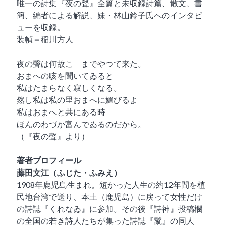
唯一の詩集『夜の聲』全篇と未収録詩篇、散文、書
簡、編者による解説、妹・林山鈴子氏へのインタビ
ューを収録。
装幀＝稲川方人
夜の聲は何故こゝまでやつて来た。
おまへの咳を聞いてゐると
私はたまらなく寂しくなる。
然し私は私の里おまへに媚びるよ
私はおまへと共にある時
ほんのわづか富んでゐるのだから。
（『夜の聲』より）
著者プロフィール
藤田文江（ふじた・ふみえ）
1908年鹿児島生まれ。短かった人生の約12年間を植
民地台湾で送り、本土（鹿児島）に戻って女性だけ
の詩誌『くれなゐ』に参加。その後『詩神』投稿欄
の全国の若き詩人たちが集った詩誌『鬣』の同人