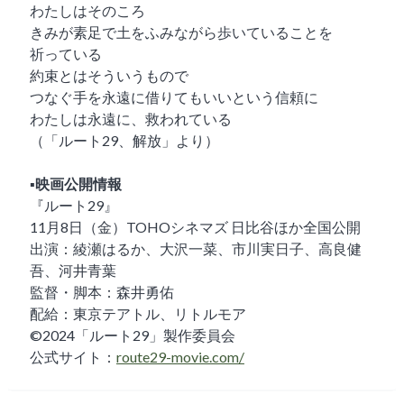
わたしはそのころ
きみが素足で土をふみながら歩いていることを
祈っている
約束とはそういうもので
つなぐ手を永遠に借りてもいいという信頼に
わたしは永遠に、救われている
（「ルート29、解放」より）
▪️映画公開情報
『ルート29』
11月8日（金）TOHOシネマズ 日比谷ほか全国公開
出演：綾瀬はるか、大沢一菜、市川実日子、高良健
吾、河井青葉
監督・脚本：森井勇佑
配給：東京テアトル、リトルモア
©2024「ルート29」製作委員会
公式サイト：
route29-movie.com/