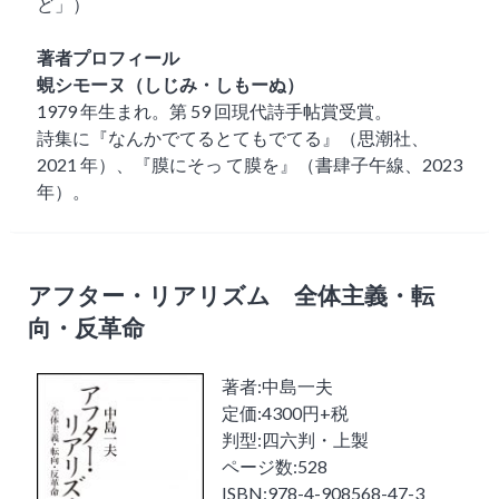
ど」）
著者プロフィール
蜆シモーヌ（しじみ・しもーぬ）
1979 年生まれ。第 59 回現代詩手帖賞受賞。
詩集に『なんかでてるとてもでてる』（思潮社、
2021 年）、『膜にそっ て膜を』（書肆子午線、2023
年）。
アフター・リアリズム 全体主義・転
向・反革命
著者:中島一夫
定価:4300円+税
判型:四六判・上製
ページ数:528
ISBN:978-4-908568-47-3