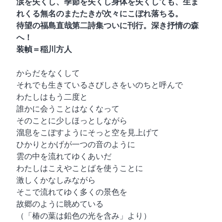
涙を失くし、季節を失くし身体を失くしても、生ま
れくる無名のまたたきが次々にこぼれ落ちる。
待望の福島直哉第二詩集ついに刊行。深き抒情の森
へ！
装幀＝稲川方人
からだをなくして
それでも生きているさびしさをいのちと呼んで
わたしはもう二度と
誰かに会うことはなくなって
そのことに少しほっとしながら
溜息をこぼすようにそっと空を見上げて
ひかりとかげが一つの音のように
雲の中を流れてゆくあいだ
わたしはこえやことばを使うことに
激しくかなしみながら
そこで流れてゆく多くの景色を
故郷のように眺めている
（「椿の葉は鉛色の光を含み」より）