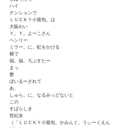
ハイ
テンションで
ＬＵＣＫＹ小籠包。は
大賑わい
Ｙ。Ｙ。よーこさん
ヘンリー
ミラー。に、虹をかける
横で
福。福。ろぶすたー
まっ
蟹
ぼいるーされて
あ、
しゅら。に、なるみっどないと
この
すばらしき
世紀末
（「ＬＵＣＫＹ小籠包。かみんぐ。うぃーくえん