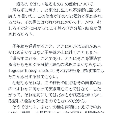
「還るのではなく辿るもの」の使命について、
「帰らずに奪え」、と東北に生まれ不帰郷に至った
詩人は 書いた。この使命がそのつど幾許か果たされ
るなら、その際にはわれわれにおいても、かつ、む
しろそ の外に向かってこそ然るべき分離 – 結合が促
されるだろう。
子午線を通過すること、どこに引かれるのかあら
かじめ定かではない子午線の上に赴くこともまた、
「還らずに辿る」ことであり、ともにそこを通過す
る者たちをめぐる分離 – 結合の過程にほかならない。
Together through meridian. それは終極を目指す旅でも
そこから発する旅でもない。
なぜならそれは、この楕円の軌跡をその南北の極
のいずれかに向かって突き進むことではなく、した
がって、それを前にしてはだれもが沈黙を強いられ
る悲壮の物語が始まるのでもないのだから。
そうではなく、ふたつの極を両端にすえてそのあ
いだ──熱帯──を横切ること。その交叉に反時代的な