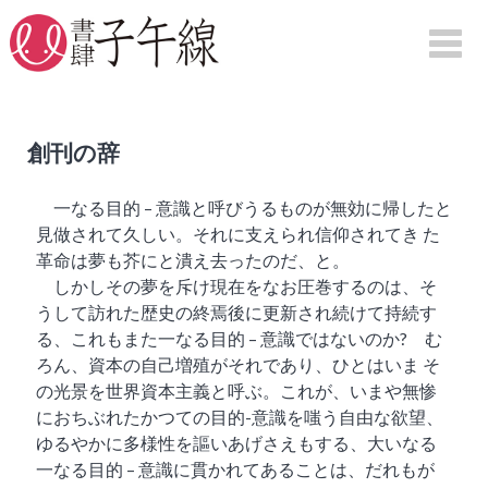
HOME
創刊の辞
刊行物案内
一なる目的 – 意識と呼びうるものが無効に帰したと
見做されて久しい。それに支えられ信仰されてき た
詩集
革命は夢も芥にと潰え去ったのだ、と。
句集
しかしその夢を斥け現在をなお圧巻するのは、そ
うして訪れた歴史の終焉後に更新され続けて持続す
評論
る、これもまた一なる目的 – 意識ではないのか? む
映画
ろん、資本の自己増殖がそれであり、ひとはいま そ
図録
の光景を世界資本主義と呼ぶ。これが、いまや無惨
紀行
におちぶれたかつての目的-意識を嗤う自由な欲望、
ゆるやかに多様性を謳いあげさえもする、大いなる
一なる目的 – 意識に貫かれてあることは、だれもが