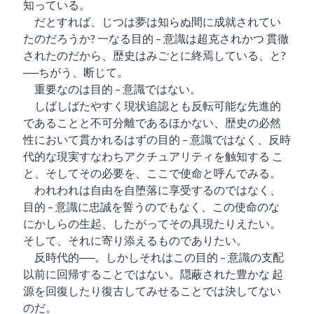
知っている。
雑誌「子午線 原理・形態・批評」
だとすれば、じつは夢は知らぬ間に成就されてい
創刊の辞
たのだろうか? 一なる目的 – 意識は超克されかつ 貫徹
雑誌 子午線
されたのだから、歴史はみごとに終焉している、と?
──ちがう、断じて。
重要なのは目的 – 意識ではない。
しばしばたやすく現状追認とも反転可能な先進的
ご注文方法
であることと不可分離であるほかない、歴史の必然
性において貫かれるはずの目的 – 意識ではなく、反時
お問い合わせ
代的な現実すなわちアクチュアリティを触知する こ
と、そしてその必要を、ここで使命と呼んでみる。
われわれは自由を自堕落に享受するのではなく、
書肆子午線について
目的 – 意識に忠誠を誓うのでもなく、この使命のな
にかしらの生起、したがってその具現たりえたい。
そして、それに寄り添えるものでありたい。
反時代的──。しかしそれはこの目的 – 意識の支配
以前に回帰することではない。隠蔽された豊かな 起
源を回復したり復古してみせることでは決してない
のだ。