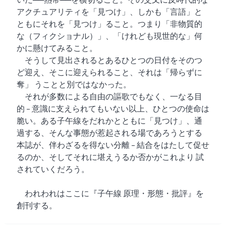
アクチュアリティを「見つけ」、しかも「言語」と
ともにそれを「見つけ」ること。つまり「非物質的
な（フィクショナル）」、「けれども現世的な」何
かに懸けてみること。
そうして見出されるとあるひとつの日付をそのつ
ど迎え、そこに迎えられること、それは「帰らずに
奪」 うことと別ではなかった。
それが多数による自由の謳歌でもなく、一なる目
的 – 意識に支えられてもいない以上、ひとつの使命は
脆い。ある子午線をだれかとともに「見つけ」、通
過する、そんな事態が惹起される場であろうとする
本誌が、伴わざるを得ない分離 – 結合をはたして促せ
るのか、そしてそれに堪えうるか否かがこれより 試
されていくだろう。
われわれはここに『子午線 原理・形態・批評』を
創刊する。