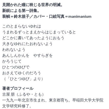
雑誌「子午線 原理・形態・批評」
見開かれた瞳に映じる世界の明滅。
新鋭による第一詩集。
創刊の辞
装幀＝鈴木規子／カバー・口絵写真＝manimanium
雑誌 子午線
このとまらないゆれは
うまれるずっとまえからはじまっていると
どこかに書いてあったようにおもう
ご注文方法
大きなゆれにたおれないよう
われないよう
お問い合わせ
あんしんかんを やすらぎを
かろうじて
ひとつのゆびで
書肆子午線について
おさえてゆくのだろう
（「ひとつゆび」より）
著者プロフィール
古屋 朋（ふるや・とも）
一九九一年北京市生まれ、東京都育ち。早稲田大学大学院
文学研究科修了。