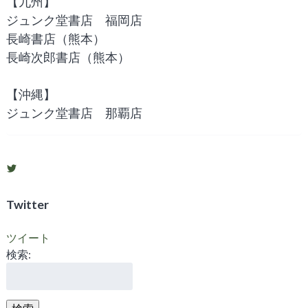
【九州】
ジュンク堂書店 福岡店
長崎書店（熊本）
長崎次郎書店（熊本）
【沖縄】
ジュンク堂書店 那覇店
shigosen2011
さ
ん
の
Twitter
プ
ロ
フ
ツイート
ィ
検索:
ー
ル
を
Twitter
で