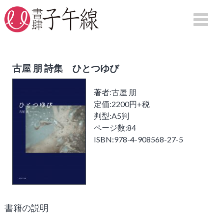
HOME
古屋 朋 詩集 ひとつゆび
著者:古屋 朋
刊行物案内
定価:2200円+税
詩集
判型:A5判
ページ数:84
句集
ISBN:978-4-908568-27-5
評論
映画
図録
紀行
書籍の説明