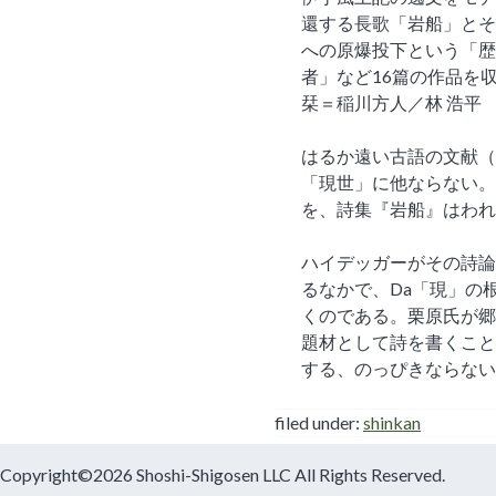
還する長歌「岩船」とそ
への原爆投下という「歴
者」など16篇の作品を
栞＝稲川方人／林 浩平
はるか遠い古語の文献（
「現世」に他ならない。
を、詩集『岩船』はわれ
ハイデッガーがその詩論
るなかで、Da「現」の
くのである。栗原氏が郷
題材として詩を書くこと
する、のっぴきならない
filed under:
shinkan
Copyright©2026 Shoshi-Shigosen LLC All Rights Reserved.