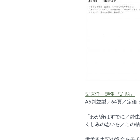
栗原洋一詩集『岩船』
A5判並製／64頁／定価：
「わが身はすでに／鈴虫
くしみの思いを／この枯
伊予風土記の逸文をモチ