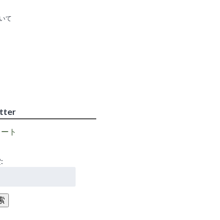
いて
higosen2011
さ
ん
の
tter
プ
ロ
フ
イート
ィ
ー
ル
を
:
itter
で
表
示
索