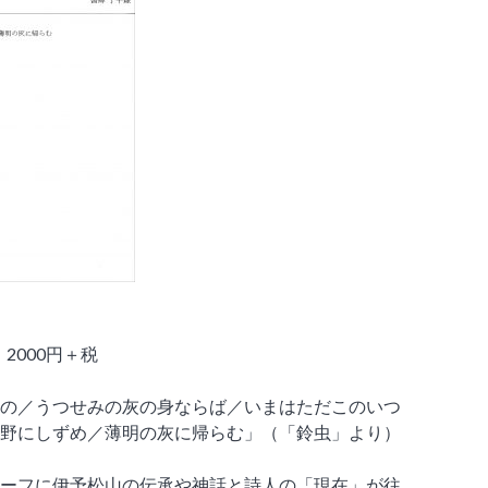
2000円＋税
の／うつせみの灰の身ならば／いまはただこのいつ
野にしずめ／薄明の灰に帰らむ」（「鈴虫」より）
ーフに伊予松山の伝承や神話と詩人の「現在」が往