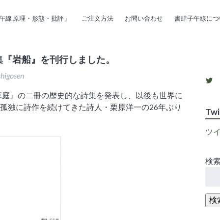
午線 原理・形態・批評」
ご注文方法
お問い合わせ
書肆子午線につ
集『岩船』を刊行しました。
shigosen
s
『草庭』の二冊の歴史的な詩集を発表し、以後も世界に
孤独に詩作を続けてきた詩人・栗原洋一の26年ぶり
Twi
ツ
検索
Tw
検