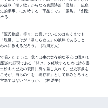
の反歌「櫂ノ歌」からなる表題詩篇「岩船」、広島
史的惨事」に対峙する「宇品まで」「厳島」「創造
収める。
「源氏物語」等々）に響いているのはあくまでも
「現世」こそが「常ならぬ世」の彼岸であること
われに教えるだろう。（稲川方人）
で唱えたように、我々は生の実存的な不安に晒され
根源的な顕現である「開け」を経験するために詩を書
土松山の歴史の裂目に身を差し入れて、歴史事象を
こそが、自らの生を「現存在」として掴みとろうと
営為ではないだろうか。（林 浩平）