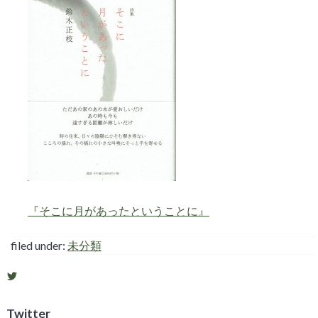
『そこに月があったということに』
filed under:
未分類
shigosen2011
さ
ん
の
Twitter