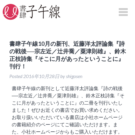
HOME
書肆子午線10月の新刊、近藤洋太評論集『詩
の戦後──宗左近／辻井喬／粟津則雄』、鈴木
刊行物案内
正枝詩集『そこに月があったということに』
刊行！
詩集
Posted
2016年10月28日
by
shigosen
句集
評論
書肆子午線の新刊として近藤洋太評論集『詩の戦後
──宗左近／辻井喬／粟津則雄』、鈴木正枝詩集『そ
映画
こに月があったということに』の二冊を刊行いたし
図録
ました！ぜひお近くの書店でお買い求めください。
紀行
お取り扱いいただいている書店は小社ホームページ
の書籍紹介のページにてご確認いただけます。ま
た、小社ホームページからもご購入いただけます。