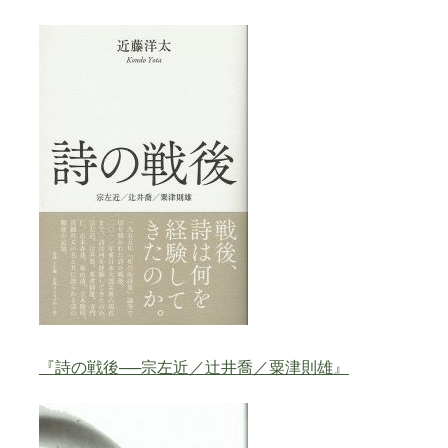
雑誌「子午線 原理・形態・批評」
創刊の辞
雑誌 子午線
ご注文方法
お問い合わせ
書肆子午線について
『詩の戦後──宗左近／辻井喬／粟津則雄』