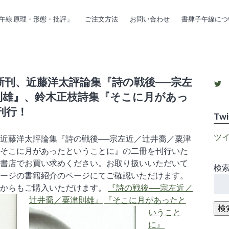
午線 原理・形態・批評」
ご注文方法
お問い合わせ
書肆子午線につ
新刊、近藤洋太評論集『詩の戦後──宗左
s
則雄』、鈴木正枝詩集『そこに月があっ
刊行！
Twi
ツ
近藤洋太評論集『詩の戦後──宗左近／辻井喬／粟津
そこに月があったということに』の二冊を刊行いた
書店でお買い求めください。お取り扱いいただいて
検索
Tw
ージの書籍紹介のページにてご確認いただけます。
ジからもご購入いただけます。
『詩の戦後──宗左近／
辻井喬／粟津則雄』
『そこに月があったと
検
いうこと
に』