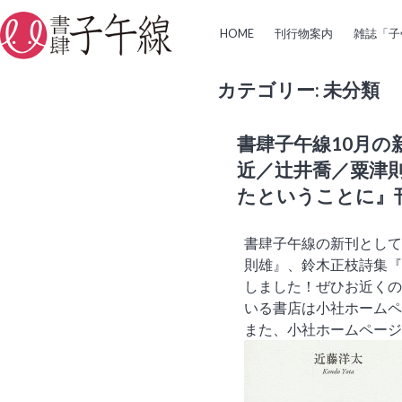
HOME
刊行物案内
雑誌「子
カテゴリー: 未分類
書肆子午線10月の
近／辻井喬／粟津
たということに』
書肆子午線の新刊として
則雄』、鈴木正枝詩集『
しました！ぜひお近くの
いる書店は小社ホームペ
また、小社ホームペー