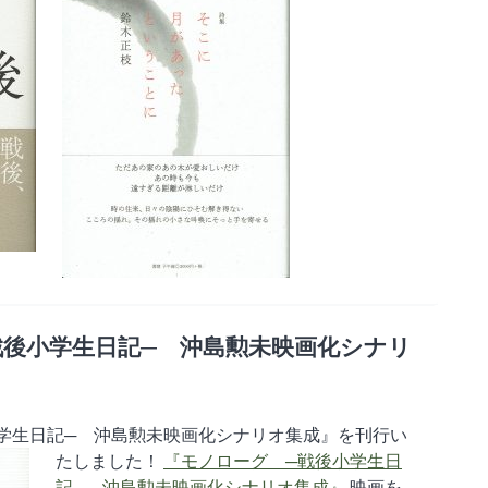
戦後小学生日記─ 沖島勲未映画化シナリ
学生日記─ 沖島勲未映画化シナリオ集成』を刊行い
たしました！
『モノローグ ─戦後小学生日
記─ 沖島勲未映画化シナリオ集成』
映画を