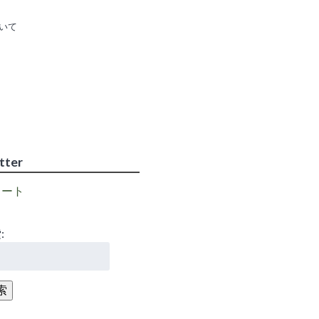
いて
higosen2011
さ
ん
の
tter
プ
ロ
フ
イート
ィ
ー
ル
を
:
itter
で
表
示
索