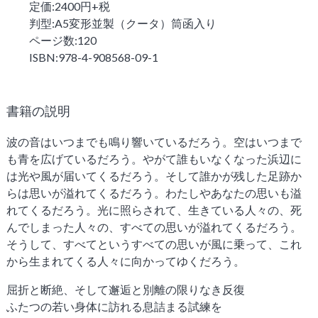
雑誌「子午線 原理・形態・批評」
定価:2400円+税
判型:A5変形並製（クータ）筒函入り
創刊の辞
ページ数:120
雑誌 子午線
ISBN:978-4-908568-09-1
書籍の説明
ご注文方法
波の音はいつまでも鳴り響いているだろう。空はいつまで
お問い合わせ
も青を広げているだろう。やがて誰もいなくなった浜辺に
は光や風が届いてくるだろう。そして誰かが残した足跡か
らは思いが溢れてくるだろう。わたしやあなたの思いも溢
書肆子午線について
れてくるだろう。光に照らされて、生きている人々の、死
んでしまった人々の、すべての思いが溢れてくるだろう。
そうして、すべてというすべての思いが風に乗って、これ
から生まれてくる人々に向かってゆくだろう。
屈折と断絶、そして邂逅と別離の限りなき反復
ふたつの若い身体に訪れる息詰まる試練を