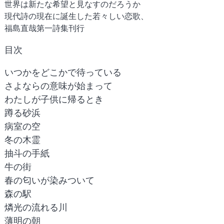
世界は新たな希望と見なすのだろうか
現代詩の現在に誕生した若々しい恋歌、
福島直哉第一詩集刊行
目次
いつかをどこかで待っている
さよならの意味が始まって
わたしが子供に帰るとき
蹲る砂浜
病室の空
冬の木霊
抽斗の手紙
牛の街
春の匂いが染みついて
森の駅
燐光の流れる川
薄明の朝