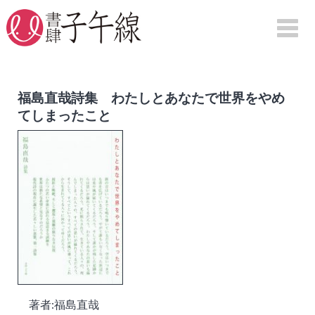
HOME
福島直哉詩集 わたしとあなたで世界をやめ
てしまったこと
刊行物案内
詩集
句集
評論
映画
図録
紀行
著者:福島直哉