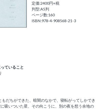
定価:2400円+税
判型:A5判
ページ数:160
ISBN:978-4-908568-21-3
立っていること
り
。
ともだちができた、暗闇のなかで、寝転がってしかでき
空に吸いついた星、その向こうに、別の夜を想う余地の