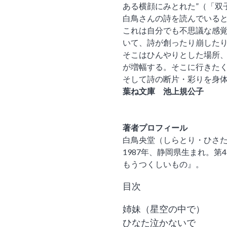
ある横顔にみとれた”（「双
白鳥さんの詩を読んでいる
これは自分でも不思議な感
いて、詩が創ったり崩した
そこはひんやりとした場所
が増幅する。そこに行きた
そして詩の断片・彩りを身
葉ね文庫 池上規公子
著者プロフィール
白鳥央堂（しらとり・ひさ
1987年、静岡県生まれ。
もうつくしいもの』。
目次
姉妹（星空の中で）
ひなた泣かないで