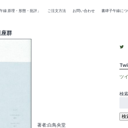
午線 原理・形態・批評」
ご注文方法
お問い合わせ
書肆子午線につ
星座群
s
Twi
ツ
検索
Tw
検
著者:白鳥央堂