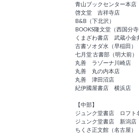
青山ブックセンター本店
啓文堂 吉祥寺店
B&B（下北沢）
BOOKS隆文堂（西国分
くまざわ書店 武蔵小金
古書ソオダ水（早稲田）
七月堂 古書部（明大前）
丸善 ラゾーナ川崎店
丸善 丸の内本店
丸善 津田沼店
紀伊國屋書店 横浜店
【中部】
ジュンク堂書店 ロフト
ジュンク堂書店 新潟店
ちくさ正文館（名古屋）