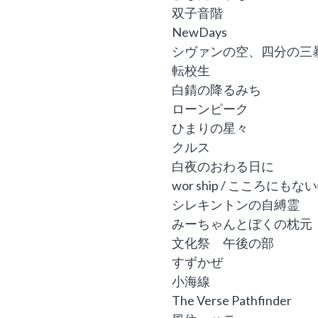
双子音階
NewDays
シヴァンの空、四分の三暴
転校生
白錆の降るみち
ローンピーク
ひまりの星々
クルス
白夜のおわる日に
wor ship / こころにもな
シレキントンの自縛霊
みーちゃんとぼくの枕元
文化祭 午後の部
すずかぜ
小海線
The Verse Pathfinder