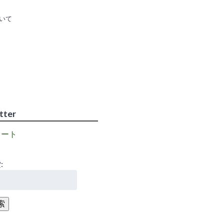
いて
higosen2011
さ
ん
の
tter
プ
ロ
フ
イート
ィ
ー
ル
を
:
itter
で
表
示
索