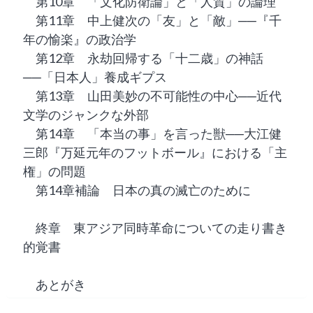
第10章 「文化防衛論」と「人質」の論理
第11章 中上健次の「友」と「敵」──『千
年の愉楽』の政治学
第12章 永劫回帰する「十二歳」の神話
──「日本人」養成ギプス
第13章 山田美妙の不可能性の中心──近代
文学のジャンクな外部
第14章 「本当の事」を言った獣──大江健
三郎『万延元年のフットボール』における「主
権」の問題
第14章補論 日本の真の滅亡のために
終章 東アジア同時革命についての走り書き
的覚書
あとがき