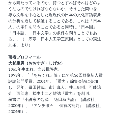
から隔たっているのか、持つとすればそれはどのよ
うなものでなければならないか、そうした問いを、
専ら文学を中心とした近現代の日本の文化言語表象
の分析を通して検証することである。これは「日本
建物名・お部屋番号
人」の条件を問うことであると同時に「日本国」
「日本語」「日本文学」の条件を問うことでもあ
る。」（「序章「日本人工学三原則」としての憲法
お電話番号
九条」より）
著者プロフィール
大杉重男（おおすぎ・しげお）
ご希望冊数
1965年生まれ。文芸批評家。
1993年、「『あらくれ』論」にて第36回群像新人賞
評論部門受賞。2001年、「重力」編集会議に参加
し、翌年、鎌田哲哉、市川真人、井土紀州、可能涼
介、西部忠、松本圭二と雑誌『重力』を創刊。
特記事項
著書に『小説家の起源──徳田秋声論』（講談社、
2000年）、『アンチ漱石──個有名批判』（講談社、
2004年）。