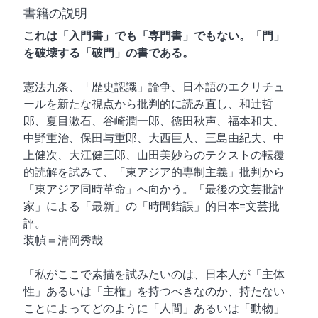
雑誌「子午線 原理・形態・批評」
書籍の説明
て下さい。
これは「入門書」でも「専門書」でもない。「門」
創刊の辞
お名前 (必須)
を破壊する「破門」の書である。
雑誌 子午線
憲法九条、「歴史認識」論争、日本語のエクリチュ
ールを新たな視点から批判的に読み直し、和辻哲
ご注文方法
メールアドレス (必
郎、夏目漱石、谷崎潤一郎、徳田秋声、福本和夫、
須)
中野重治、保田与重郎、大西巨人、三島由紀夫、中
上健次、大江健三郎、山田美妙らのテクストの転覆
お問い合わせ
的読解を試みて、「東アジア的専制主義」批判から
「東アジア同時革命」へ向かう。「最後の文芸批評
郵便番号
書肆子午線について
家」による「最新」の「時間錯誤」的日本=文芸批
評。
装幀＝清岡秀哉
都道府県
「私がここで素描を試みたいのは、日本人が「主体
性」あるいは「主権」を持つべきなのか、持たない
ことによってどのように「人間」あるいは「動物」
市区町村・番地