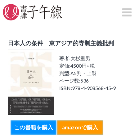
HOME
日本人の条件 東アジア的専制主義批判
著者:大杉重男
刊行物案内
定価:4500円+税
詩集
判型:A5判・上製
ページ数:536
句集
ISBN:978-4-908568-45-9
評論
映画
図録
紀行
この書籍を購入
amazonで購入
※必要事項を記入し