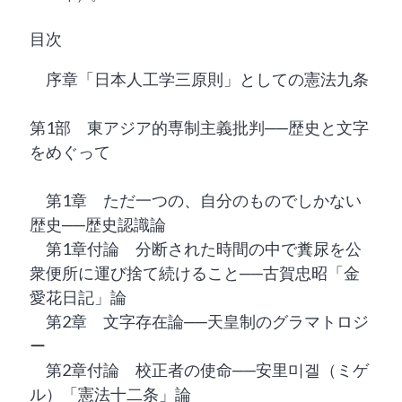
目次
序章「日本人工学三原則」としての憲法九条
第1部 東アジア的専制主義批判──歴史と文字
をめぐって
第1章 ただ一つの、自分のものでしかない
歴史──歴史認識論
第1章付論 分断された時間の中で糞尿を公
衆便所に運び捨て続けること──古賀忠昭「金
愛花日記」論
第2章 文字存在論──天皇制のグラマトロジ
ー
第2章付論 校正者の使命──安里미겔（ミゲ
ル）「憲法十二条」論