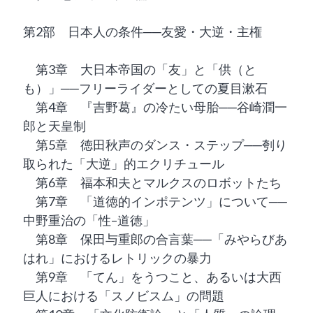
第2部 日本人の条件──友愛・大逆・主権
第3章 大日本帝国の「友」と「供（と
も）」──フリーライダーとしての夏目漱石
第4章 『吉野葛』の冷たい母胎──谷崎潤一
郎と天皇制
第5章 徳田秋声のダンス・ステップ──刳り
取られた「大逆」的エクリチュール
第6章 福本和夫とマルクスのロボットたち
第7章 「道徳的インポテンツ」について──
中野重治の「性–道徳」
第8章 保田与重郎の合言葉──「みやらびあ
はれ」におけるレトリックの暴力
第9章 「てん」をうつこと、あるいは大西
巨人における「スノビスム」の問題