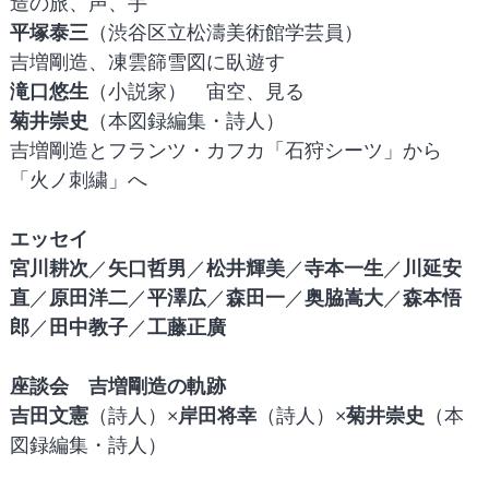
造の旅、声、手
平塚泰三
（渋谷区立松濤美術館学芸員）
吉増剛造、凍雲篩雪図に臥遊す
滝口悠生
（小説家） 宙空、見る
菊井崇史
（本図録編集・詩人）
吉増剛造とフランツ・カフカ「石狩シーツ」から
「火ノ刺繍」へ
エッセイ
宮川耕次
／
矢口哲男
／
松井輝美
／
寺本一生
／
川延安
直
／
原田洋二
／
平澤広
／
森田一
／
奥脇嵩大
／
森本悟
郎
／
田中教子
／
工藤正廣
座談会 吉増剛造の軌跡
吉田文憲
（詩人）×
岸田将幸
（詩人）×
菊井崇史
（本
図録編集・詩人）