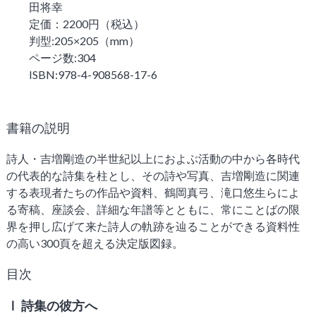
雑誌「子午線 原理・形態・批評」
田将幸
定価：2200円（税込）
創刊の辞
判型:205×205（mm）
雑誌 子午線
ページ数:304
ISBN:978-4-908568-17-6
ご注文方法
書籍の説明
お問い合わせ
詩人・吉増剛造の半世紀以上におよぶ活動の中から各時代
の代表的な詩集を柱とし、その詩や写真、吉増剛造に関連
する表現者たちの作品や資料、鶴岡真弓、滝口悠生らによ
書肆子午線について
る寄稿、座談会、詳細な年譜等とともに、常にことばの限
界を押し広げて来た詩人の軌跡を辿ることができる資料性
の高い300頁を超える決定版図録。
目次
Ⅰ 詩集の彼方へ