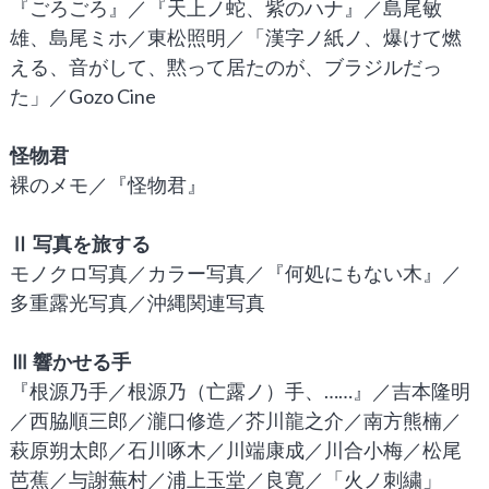
『ごろごろ』／『天上ノ蛇、紫のハナ』／島尾敏
雄、島尾ミホ／東松照明／「漢字ノ紙ノ、爆けて燃
える、音がして、黙って居たのが、ブラジルだっ
た」／Gozo Cine
怪物君
裸のメモ／『怪物君』
Ⅱ 写真を旅する
モノクロ写真／カラー写真／『何処にもない木』／
多重露光写真／沖縄関連写真
Ⅲ 響かせる手
『根源乃手／根源乃（亡露ノ）手、……』／吉本隆明
／西脇順三郎／瀧口修造／芥川龍之介／南方熊楠／
萩原朔太郎／石川啄木／川端康成／川合小梅／松尾
芭蕉／与謝蕪村／浦上玉堂／良寛／「火ノ刺繍」