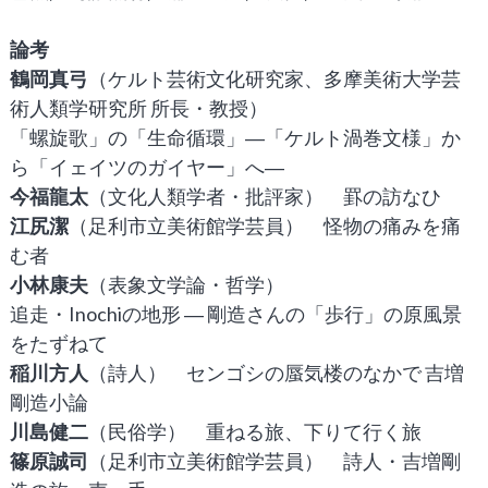
論考
鶴岡真弓
（ケルト芸術文化研究家、多摩美術大学芸
術人類学研究所 所長・教授）
「螺旋歌」の「生命循環」―「ケルト渦巻文様」か
ら「イェイツのガイヤー」へ―
今福龍太
（文化人類学者・批評家） 罫の訪なひ
江尻潔
（足利市立美術館学芸員） 怪物の痛みを痛
む者
小林康夫
（表象文学論・哲学）
追走・Inochiの地形 ― 剛造さんの「歩行」の原風景
をたずねて
稲川方人
（詩人） センゴシの蜃気楼のなかで 吉増
剛造小論
川島健二
（民俗学） 重ねる旅、下りて行く旅
篠原誠司
（足利市立美術館学芸員） 詩人・吉増剛