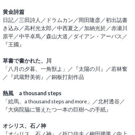
黄金詩篇
日記／三田詩人／ドラムカン／岡田隆彦／初出誌書
き込み／高村光太郎／中西夏之／加納光於／赤瀬川
原平／中平卓馬／森山大道／ダイアン・アーバス／
『王國』
草書で書かれた、川
「八月の夕暮、一角獣よ」／『太陽の川』／若林奮
／『武蔵野美術』／銅板打刻作品
熱風 a thousand steps
「絵馬、a thousand steps and more」／北村透谷／
『大病院脇に聳えたつ一本の巨樹への手紙』
オシリス、石ノ神
『オシリス、石ノ神』／折口信夫／柳田國男／中上