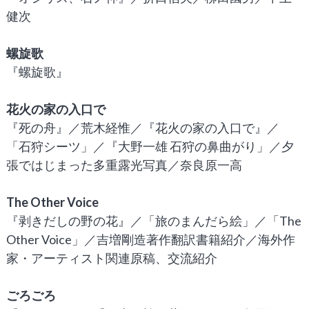
健次
螺旋歌
『螺旋歌』
花火の家の入口で
『死の舟』／荒木経惟／『花火の家の入口で』／
「石狩シーツ」／『大野一雄 石狩の鼻曲がり」／夕
張ではじまった多重露光写真／奈良原一高
The Other Voice
『剥きだしの野の花』／「旅のまんだら絵」／「The
Other Voice」／吉増剛造著作翻訳書籍紹介／海外作
家・アーティスト関連原稿、交流紹介
ごろごろ