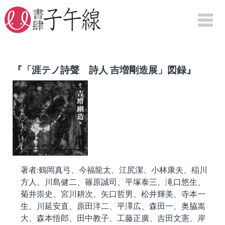
HOME
『「涯テノ詩聲 詩人 吉増剛造展」図録』
刊行物案内
詩集
句集
評論
映画
著者:鶴岡真弓、今福龍太、江尻潔、小林康夫、稲川
図録
方人、川島健二、篠原誠司、平塚泰三、滝口悠生、
紀行
菊井崇史、宮川耕次、矢口哲男、松井輝美、寺本一
生、川延安直、原田洋二、平澤広、森田一、奥脇嵩
大、森本悟郎、田中教子、工藤正廣、吉田文憲、岸