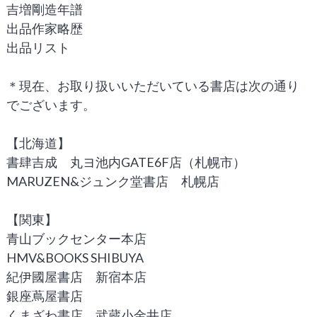
吉増剛造年譜
出品作家略歴
出品リスト
＊現在、お取り扱いいただいている書店は次の通り
でございます。
【北海道】
書肆吉成 丸ヨ池内GATE6F店（札幌市）
MARUZEN&ジュンク堂書店 札幌店
【関東】
青山ブックセンター本店
HMV&BOOKS SHIBUYA
紀伊國屋書店 新宿本店
銀座蔦屋書店
くまざわ書店 武蔵小金井店