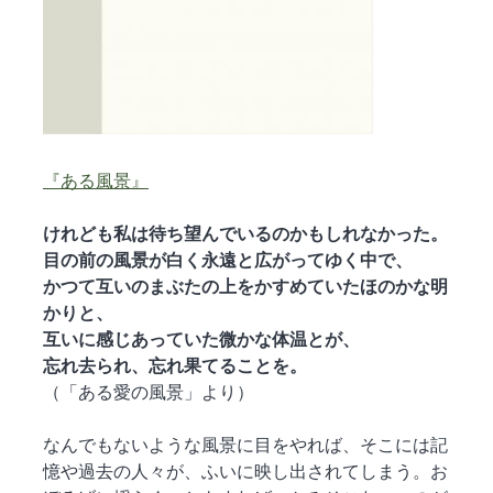
雑誌「子午線 原理・形態・批評」
創刊の辞
雑誌 子午線
ご注文方法
『ある風景』
けれども私は待ち望んでいるのかもしれなかった。
お問い合わせ
目の前の風景が白く永遠と広がってゆく中で、
かつて互いのまぶたの上をかすめていたほのかな明
かりと、
書肆子午線について
互いに感じあっていた微かな体温とが、
忘れ去られ、忘れ果てることを。
（「ある愛の風景」より）
なんでもないような風景に目をやれば、そこには記
憶や過去の人々が、ふいに映し出されてしまう。お