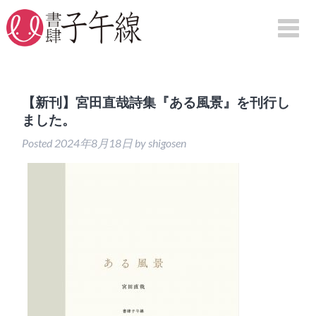
HOME
【新刊】宮田直哉詩集『ある風景』を刊行し
ました。
刊行物案内
Posted
2024年8月18日
by
shigosen
詩集
句集
評論
映画
図録
紀行