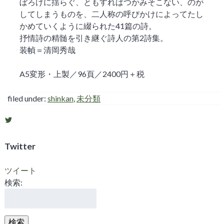
ぼろげに揺らぐ、ともすればつかみそこない、のが
してしまうものを、二人称の呼びかけによってたし
かめていくように綴られた41篇の詩。
抒情詩の精髄を引き継ぐ詩人の第2詩集。
装幀＝清岡秀哉
A5変形・上製／96頁／2400円＋税
filed under:
shinkan
,
未分類
shigosen2011
さ
ん
の
Twitter
プ
ロ
フ
ツイート
ィ
検索:
ー
ル
を
Twitter
で
検索